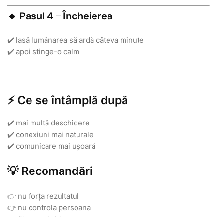
🔸 Pasul 4 – Încheierea
✔️ lasă lumânarea să ardă câteva minute
✔️ apoi stinge-o calm
⚡ Ce se întâmplă după
✔️ mai multă deschidere
✔️ conexiuni mai naturale
✔️ comunicare mai ușoară
💡 Recomandări
👉 nu forța rezultatul
👉 nu controla persoana