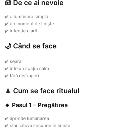
🧰 De ce ai nevoie
✔️ o lumânare simplă
✔️ un moment de liniște
✔️ intenție clară
🌙 Când se face
✔️ seara
✔️ într-un spațiu calm
✔️ fără distrageri
🧘 Cum se face ritualul
🔸 Pasul 1 – Pregătirea
✔️ aprinde lumânarea
✔️ stai câteva secunde în liniște