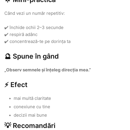
Când vezi un număr repetitiv:
✔️ închide ochii 2–3 secunde
✔️ respiră adânc
✔️ concentrează-te pe dorința ta
🔮 Spune în gând
„Observ semnele și înțeleg direcția mea.”
⚡ Efect
mai multă claritate
conexiune cu tine
decizii mai bune
💡 Recomandări