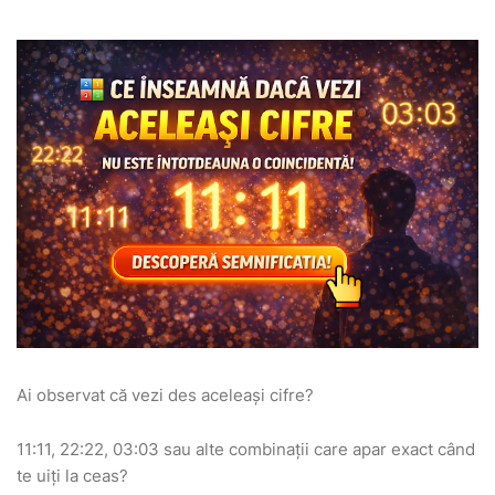
Ai observat că vezi des aceleași cifre?
11:11, 22:22, 03:03 sau alte combinații care apar exact când
te uiți la ceas?