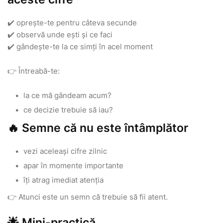
✔️ oprește-te pentru câteva secunde
✔️ observă unde ești și ce faci
✔️ gândește-te la ce simți în acel moment
👉 Întreabă-te:
la ce mă gândeam acum?
ce decizie trebuie să iau?
🔥 Semne că nu este întâmplător
vezi aceleași cifre zilnic
apar în momente importante
îți atrag imediat atenția
👉 Atunci este un semn că trebuie să fii atent.
🌟 Mini-practică