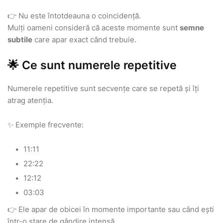
👉 Nu este întotdeauna o coincidență.
Mulți oameni consideră că aceste momente sunt
semne
subtile
care apar exact când trebuie.
🌟 Ce sunt numerele repetitive
Numerele repetitive sunt secvențe care se repetă și îți
atrag atenția.
✨ Exemple frecvente:
11:11
22:22
12:12
03:03
👉 Ele apar de obicei în momente importante sau când ești
într-o stare de gândire intensă.