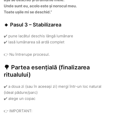
Unde sunt eu, acolo este și norocul meu.
Toate ușile mi se deschid.”
🔸 Pasul 3 – Stabilizarea
✔️ pune lacătul deschis lângă lumânare
✔️ lasă lumânarea să ardă complet
👉 Nu întrerupe procesul.
🌳 Partea esențială (finalizarea
ritualului)
✔️ a doua zi (sau în aceeași zi) mergi într-un loc natural
(ideal pădure/parc)
✔️ alege un copac
👉 IMPORTANT: