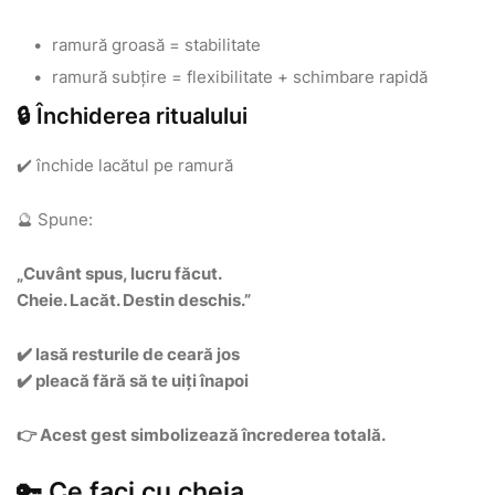
ramură groasă = stabilitate
ramură subțire = flexibilitate + schimbare rapidă
🔒 Închiderea ritualului
✔️ închide lacătul pe ramură
🔮 Spune:
„Cuvânt spus, lucru făcut.
Cheie. Lacăt. Destin deschis.”
✔️ lasă resturile de ceară jos
✔️ pleacă fără să te uiți înapoi
👉 Acest gest simbolizează încrederea totală.
🔑 Ce faci cu cheia