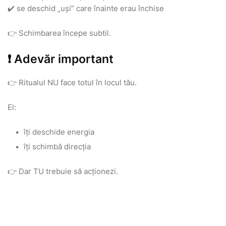
✔️ se deschid „uși” care înainte erau închise
👉 Schimbarea începe subtil.
❗ Adevăr important
👉 Ritualul NU face totul în locul tău.
El:
îți deschide energia
îți schimbă direcția
👉 Dar TU trebuie să acționezi.