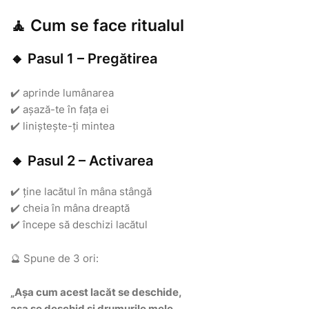
🧘 Cum se face ritualul
🔸 Pasul 1 – Pregătirea
✔️ aprinde lumânarea
✔️ așază-te în fața ei
✔️ liniștește-ți mintea
🔸 Pasul 2 – Activarea
✔️ ține lacătul în mâna stângă
✔️ cheia în mâna dreaptă
✔️ începe să deschizi lacătul
🔮 Spune de 3 ori:
„Așa cum acest lacăt se deschide,
așa se deschid și drumurile mele.