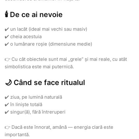
🕯️ De ce ai nevoie
✔️ un lacăt (ideal mai vechi sau masiv)
✔️ cheia acestuia
✔️ o lumânare roșie (dimensiune medie)
👉 Cu cât obiectele sunt mai „grele” și mai reale, cu atât
simbolistica este mai puternică.
🌙 Când se face ritualul
✔️ ziua, pe lumină naturală
✔️ în liniște totală
✔️ singur(ă), fără întreruperi
👉 Dacă este înnorat, amână — energia clară este
importantă.