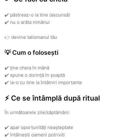
✔️ păstreaz-o la tine (ascunsă)
✔️ nu o arăta nimănui
👉 devine talismanul tău
💡 Cum o folosești
✔️ ține cheia în mână
✔️ spune o dorință în șoaptă
✔️ ia-o cu tine la întâlniri importante
⚡ Ce se întâmplă după ritual
În următoarele zile/săptămâni:
✔️ apar oportunități neașteptate
✔️ întâlnești oameni potriviți