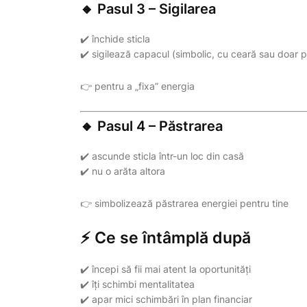
🔸 Pasul 3 – Sigilarea
✔️ închide sticla
✔️ sigilează capacul (simbolic, cu ceară sau doar pr
👉 pentru a „fixa” energia
🔸 Pasul 4 – Păstrarea
✔️ ascunde sticla într-un loc din casă
✔️ nu o arăta altora
👉 simbolizează păstrarea energiei pentru tine
⚡ Ce se întâmplă după
✔️ începi să fii mai atent la oportunități
✔️ îți schimbi mentalitatea
✔️ apar mici schimbări în plan financiar