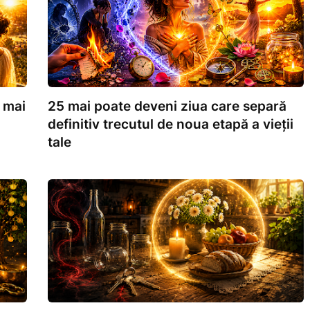
 mai
25 mai poate deveni ziua care separă
definitiv trecutul de noua etapă a vieții
tale