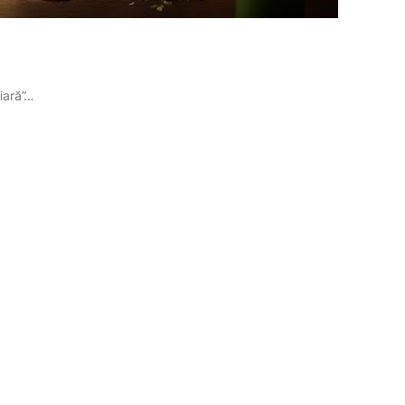
iară”…