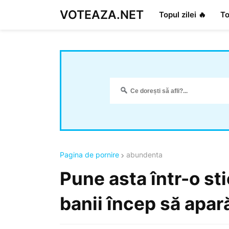
VOTEAZA.NET
Topul zilei 🔥
To
Pagina de pornire
abundenta
Pune asta într-o st
banii încep să apar