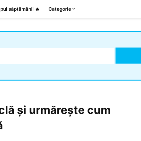
pul săptămânii 🔥
Categorie
iclă și urmărește cum
ă