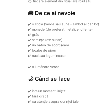
👉 fiecare element din ritual are rolul său
🧰 De ce ai nevoie
✔️ o sticlă (verde sau aurie – simbol al banilor)
✔️ monede (de preferat metalice, diferite)
✔️ grâu
✔️ semințe (ex: susan)
✔️ un baton de scorțișoară
✔️ boabe de piper
✔️ nuci sau leguminoase
✔️ o lumânare verde
🌙 Când se face
✔️ într-un moment liniștit
✔️ fără grabă
✔️ cu atenție asupra dorinței tale