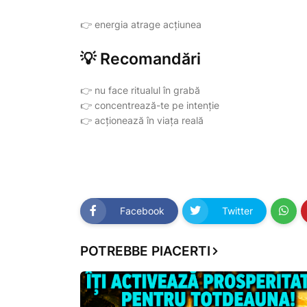
👉 energia atrage acțiunea
💡 Recomandări
👉 nu face ritualul în grabă
👉 concentrează-te pe intenție
👉 acționează în viața reală
Facebook
Twitter
POTREBBE PIACERTI