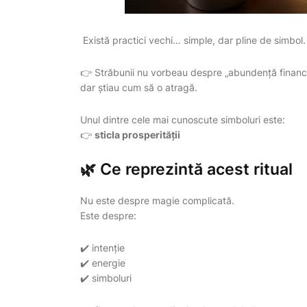
Există practici vechi… simple, dar pline de simbol.
👉 Străbunii nu vorbeau despre „abundență financ
dar știau cum să o atragă.
Unul dintre cele mai cunoscute simboluri este:
👉
sticla prosperității
🌿 Ce reprezintă acest ritual
Nu este despre magie complicată.
Este despre:
✔️ intenție
✔️ energie
✔️ simboluri