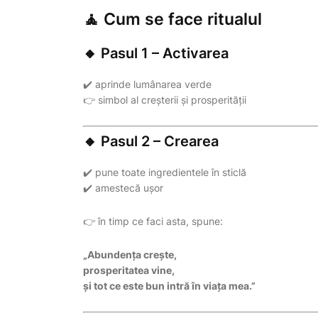
🧘 Cum se face ritualul
🔸 Pasul 1 – Activarea
✔️ aprinde lumânarea verde
👉 simbol al creșterii și prosperității
🔸 Pasul 2 – Crearea
✔️ pune toate ingredientele în sticlă
✔️ amestecă ușor
👉 în timp ce faci asta, spune:
„Abundența crește,
prosperitatea vine,
și tot ce este bun intră în viața mea.”