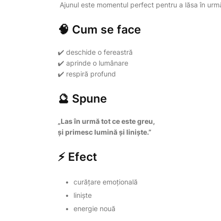
Ajunul este momentul perfect pentru a lăsa în urmă 
🧠 Cum se face
✔️ deschide o fereastră
✔️ aprinde o lumânare
✔️ respiră profund
🔮 Spune
„Las în urmă tot ce este greu,
și primesc lumină și liniște.”
⚡ Efect
curățare emoțională
liniște
energie nouă