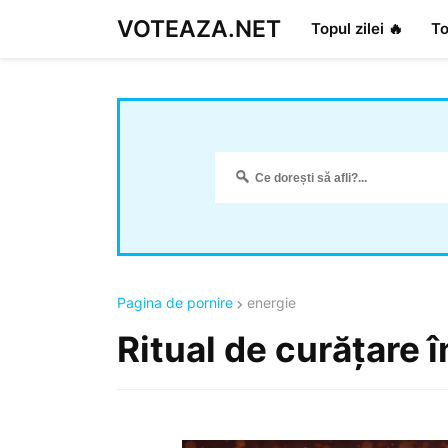
VOTEAZA.NET
Topul zilei 🔥
To
Pagina de pornire
energie
Ritual de curățare î