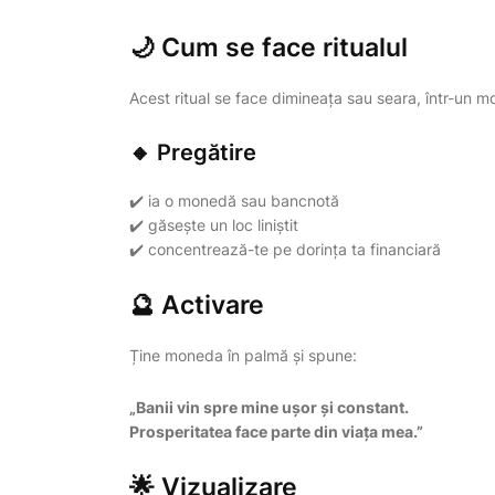
🌙 Cum se face ritualul
Acest ritual se face dimineața sau seara, într-un m
🔸 Pregătire
✔️ ia o monedă sau bancnotă
✔️ găsește un loc liniștit
✔️ concentrează-te pe dorința ta financiară
🔮 Activare
Ține moneda în palmă și spune:
„Banii vin spre mine ușor și constant.
Prosperitatea face parte din viața mea.”
🌟 Vizualizare