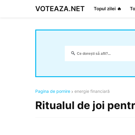
VOTEAZA.NET
Topul zilei 🔥
To
Pagina de pornire
energie financiară
Ritualul de joi pent