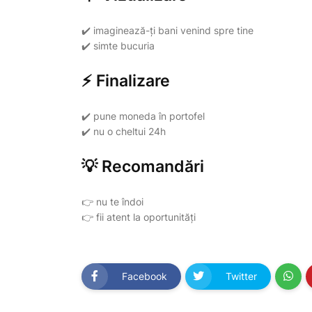
✔️ imaginează-ți bani venind spre tine
✔️ simte bucuria
⚡ Finalizare
✔️ pune moneda în portofel
✔️ nu o cheltui 24h
💡 Recomandări
👉 nu te îndoi
👉 fii atent la oportunități
Facebook
Twitter