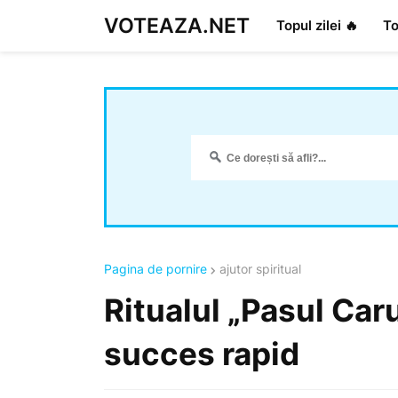
VOTEAZA.NET
Topul zilei 🔥
To
Pagina de pornire
ajutor spiritual
Ritualul „Pasul Caru
succes rapid