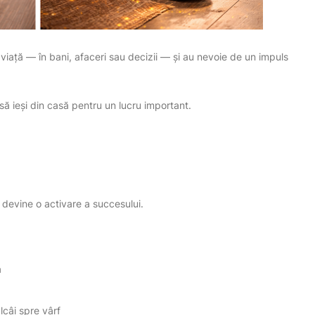
n viață — în bani, afaceri sau decizii — și au nevoie de un impuls
ă ieși din casă pentru un lucru important.
 devine o activare a succesului.
a
lcâi spre vârf