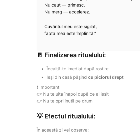
Nu caut — primesc.
Nu merg — accelerez.
Cuvântul meu este sigilat,
fapta mea este împlinită.”
🚪 Finalizarea ritualului:
Încalță-te imediat după rostire
Ieși din casă pășind
cu piciorul drept
❗ Important:
👉 Nu te uita înapoi după ce ai ieșit
👉 Nu te opri inutil pe drum
💡 Efectul ritualului:
În această zi vei observa: