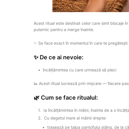
Acest ritual este destinat celor care simt blocaje î
puternic pentru a merge înainte.
✨ Se face exact în momentul în care te pregătești s
✨ De ce ai nevoie:
încălțămintea cu care urmează să pleci
👟 Acest ritual lucrează prin mișcare — fiecare pas
🌿 Cum se face ritualul:
Ia încălțămintea în mâini, înainte de a o încălț
Cu degetul mare al mâinii drepte:
trasează pe talpa pantofului stâng, de la că