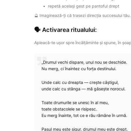
repetă același gest pe pantoful drept
🔮 Imaginează-ți că trasezi direcția succesului tău.
🗣️ Activarea ritualului:
Apleacă-te ușor spre încălțăminte și spune, în șoap
„Drumul vechi dispare, unul nou se deschide.
Nu merg, ci înaintez cu forța destinului.
Unde calc cu dreapta — crește câștigul,
unde calc cu stânga — mă găsește norocul.
Toate drumurile se unesc în al meu,
toate obstacolele se risipesc.
Eu merg înainte, tot ce e rău rămâne în urmă.
Pasul meu este sigur, drumul meu este drept.