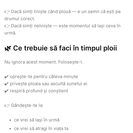
👉 Dacă simți liniște când plouă — e un semn că ești pe
drumul corect.
👉 Dacă simți neliniște — este momentul să lași ceva în
urmă.
🌿 Ce trebuie să faci în timpul ploii
Nu ignora acest moment. Folosește-l.
✔️ oprește-te pentru câteva minute
✔️ privește ploaia sau ascultă sunetul ei
✔️ respiră profund și conștient
👉 Gândește-te la:
ce vrei să lași în urmă
ce vrei să atragi în viața ta