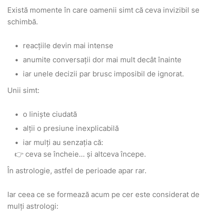
Există momente în care oamenii simt că ceva invizibil se
schimbă.
reacțiile devin mai intense
anumite conversații dor mai mult decât înainte
iar unele decizii par brusc imposibil de ignorat.
Unii simt:
o liniște ciudată
alții o presiune inexplicabilă
iar mulți au senzația că:
👉 ceva se încheie… și altceva începe.
În astrologie, astfel de perioade apar rar.
Iar ceea ce se formează acum pe cer este considerat de
mulți astrologi: