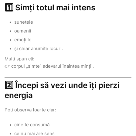
1️⃣ Simți totul mai intens
sunetele
oamenii
emoțiile
și chiar anumite locuri.
Mulți spun că:
👉 corpul „simte” adevărul înaintea minții.
2️⃣ Începi să vezi unde îți pierzi
energia
Poți observa foarte clar:
cine te consumă
ce nu mai are sens