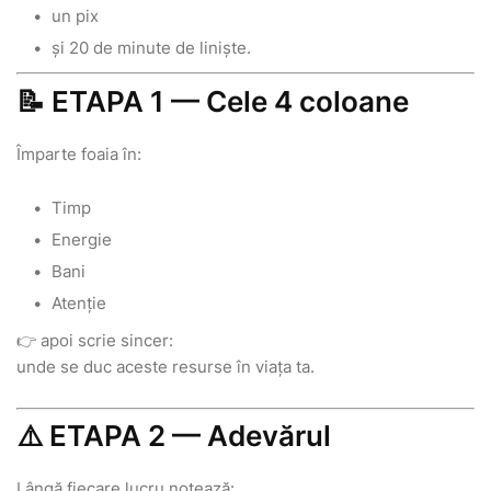
un pix
și 20 de minute de liniște.
📝 ETAPA 1 — Cele 4 coloane
Împarte foaia în:
Timp
Energie
Bani
Atenție
👉 apoi scrie sincer:
unde se duc aceste resurse în viața ta.
⚠️ ETAPA 2 — Adevărul
Lângă fiecare lucru notează: