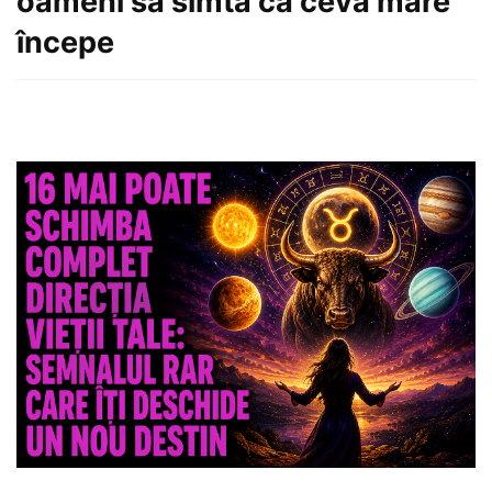
oameni să simtă că ceva mare
începe