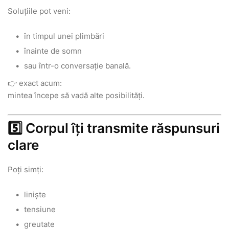
Soluțiile pot veni:
în timpul unei plimbări
înainte de somn
sau într-o conversație banală.
👉 exact acum:
mintea începe să vadă alte posibilități.
5️⃣ Corpul îți transmite răspunsuri
clare
Poți simți:
liniște
tensiune
greutate