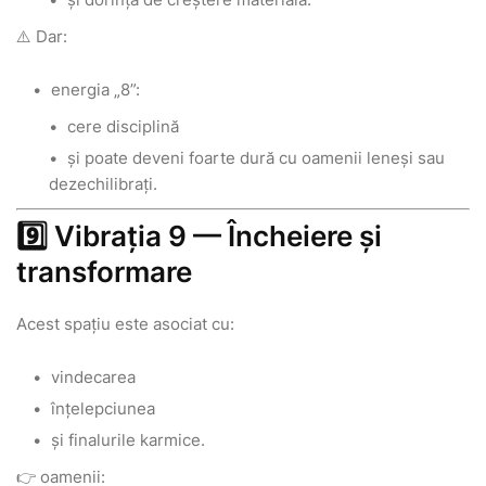
⚠️ Dar:
energia „8”:
cere disciplină
și poate deveni foarte dură cu oamenii leneși sau
dezechilibrați.
9️⃣ Vibrația 9 — Încheiere și
transformare
Acest spațiu este asociat cu:
vindecarea
înțelepciunea
și finalurile karmice.
👉 oamenii: