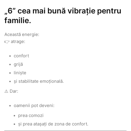
„6” cea mai bună vibrație pentru
familie.
Această energie:
👉 atrage:
confort
grijă
liniște
și stabilitate emoțională.
⚠️ Dar:
oamenii pot deveni:
prea comozi
și prea atașați de zona de confort.