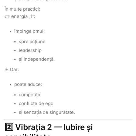
În multe practici:
👉 energia „1”:
împinge omul:
spre acțiune
leadership
și independență.
⚠️ Dar:
poate aduce:
competiție
conflicte de ego
și senzația de singurătate.
2️⃣ Vibrația 2 — Iubire și