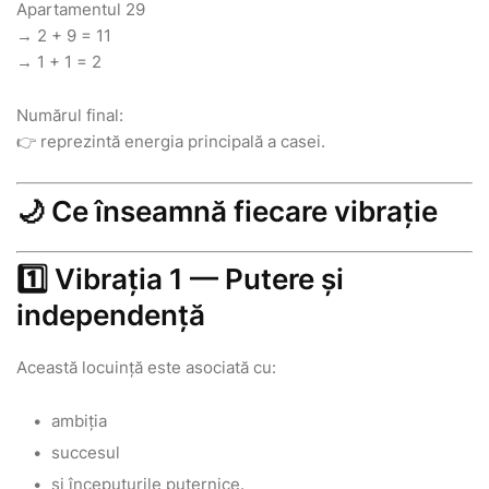
Apartamentul 29
→ 2 + 9 = 11
→ 1 + 1 = 2
Numărul final:
👉 reprezintă energia principală a casei.
🌙 Ce înseamnă fiecare vibrație
1️⃣ Vibrația 1 — Putere și
independență
Această locuință este asociată cu:
ambiția
succesul
și începuturile puternice.