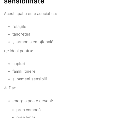
sensibilitate
Acest spațiu este asociat cu:
relațiile
tandrețea
și armonia emoțională.
👉 ideal pentru:
cupluri
familii tinere
și oameni sensibili.
⚠️ Dar:
energia poate deveni:
prea comodă
prea lentă