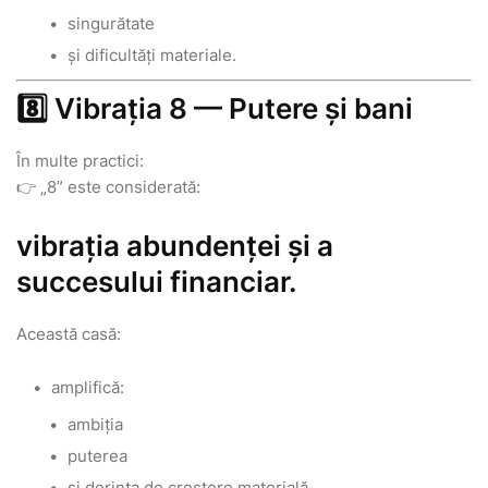
singurătate
și dificultăți materiale.
8️⃣ Vibrația 8 — Putere și bani
În multe practici:
👉 „8” este considerată:
vibrația abundenței și a
succesului financiar.
Această casă:
amplifică:
ambiția
puterea
și dorința de creștere materială.