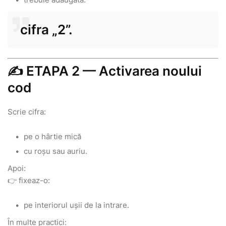
cifra „2”.
✍️ ETAPA 2 — Activarea noului
cod
Scrie cifra:
pe o hârtie mică
cu roșu sau auriu.
Apoi:
👉 fixeaz-o:
pe interiorul ușii de la intrare.
În multe practici: