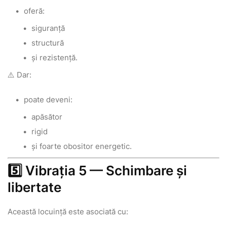
oferă:
siguranță
structură
și rezistență.
⚠️ Dar:
poate deveni:
apăsător
rigid
și foarte obositor energetic.
5️⃣ Vibrația 5 — Schimbare și
libertate
Această locuință este asociată cu: