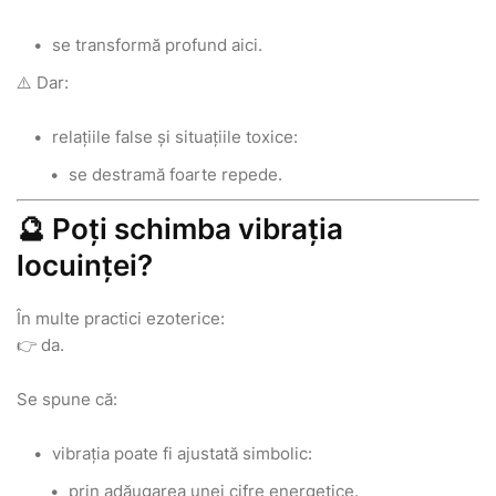
se transformă profund aici.
⚠️ Dar:
relațiile false și situațiile toxice:
se destramă foarte repede.
🔮 Poți schimba vibrația
locuinței?
În multe practici ezoterice:
👉 da.
Se spune că:
vibrația poate fi ajustată simbolic:
prin adăugarea unei cifre energetice.