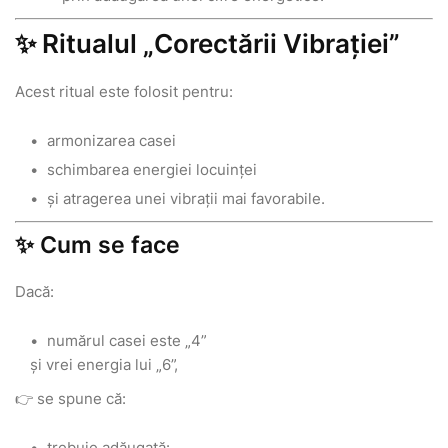
✨ Ritualul „Corectării Vibrației”
Acest ritual este folosit pentru:
armonizarea casei
schimbarea energiei locuinței
și atragerea unei vibrații mai favorabile.
✨ Cum se face
Dacă:
numărul casei este „4”
și vrei energia lui „6”,
👉 se spune că:
trebuie adăugată: