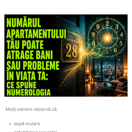
Mulți oameni observă că:
după mutare