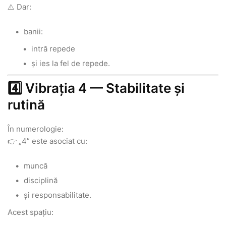
⚠️ Dar:
banii:
intră repede
și ies la fel de repede.
4️⃣ Vibrația 4 — Stabilitate și
rutină
În numerologie:
👉 „4” este asociat cu:
muncă
disciplină
și responsabilitate.
Acest spațiu: