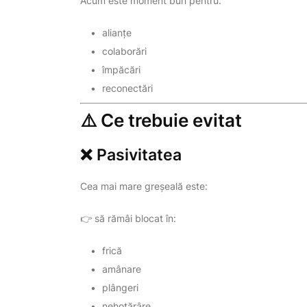
Acum este moment bun pentru:
alianțe
colaborări
împăcări
reconectări
⚠️ Ce trebuie evitat
❌ Pasivitatea
Cea mai mare greșeală este:
👉 să rămâi blocat în:
frică
amânare
plângeri
nehotărâre