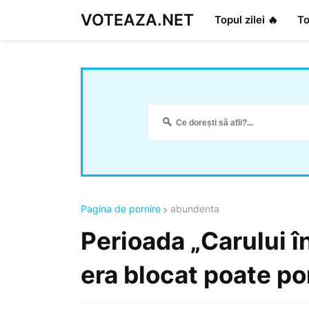
VOTEAZA.NET
Topul zilei 🔥
To
Pagina de pornire
abundenta
Perioada „Carului î
era blocat poate po