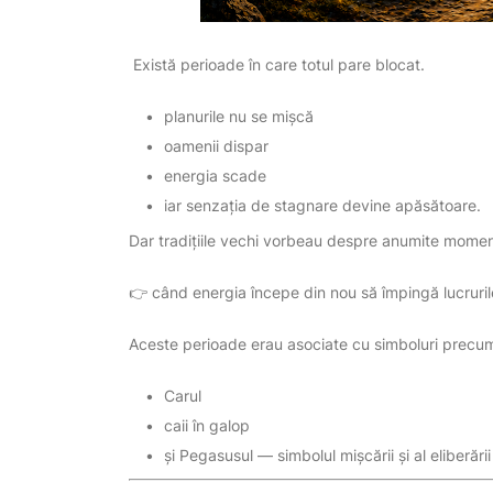
Există perioade în care totul pare blocat.
planurile nu se mișcă
oamenii dispar
energia scade
iar senzația de stagnare devine apăsătoare.
Dar tradițiile vechi vorbeau despre anumite mome
👉 când energia începe din nou să împingă lucrurile
Aceste perioade erau asociate cu simboluri precu
Carul
caii în galop
și Pegasusul — simbolul mișcării și al eliberării