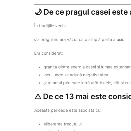
🌙 De ce pragul casei este
În tradițiile vechi:
👉 pragul nu era văzut ca o simplă parte a ușii.
Era considerat:
granița dintre energia casei și lumea exterioa
locul unde se adună negativitatea
și punctul prin care intră atât binele, cât și en
⚠️ De ce 13 mai este consid
Această perioadă este asociată cu:
eliberarea trecutului