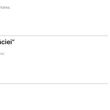
itatea.
ciei”
tru: