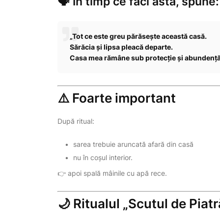
🗣 În timp ce faci asta, spune:
„Tot ce este greu părăsește această casă.
Sărăcia și lipsa pleacă departe.
Casa mea rămâne sub protecție și abundență
⚠️ Foarte important
După ritual:
sarea trebuie aruncată afară din casă
nu în coșul interior.
👉 apoi spală mâinile cu apă rece.
🌙 Ritualul „Scutul de Piatr