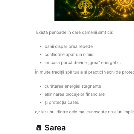
Există perioade în care oamenii simt că:
banii dispar prea repede
conflictele apar din nimic
iar casa parcă devine „grea” energetic.
În multe tradiții spirituale și practici vechi de pro
curățarea energiei stagnante
eliminarea blocajelor financiare
și protecția casei.
👉 iar unul dintre cele mai cunoscute ritualuri impli
🧂 Sarea