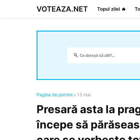
VOTEAZA.NET
Topul zilei 🔥
To
Pagina de pornire
13 mai
Presară asta la prag
începe să părăseasc
care se vorbește to