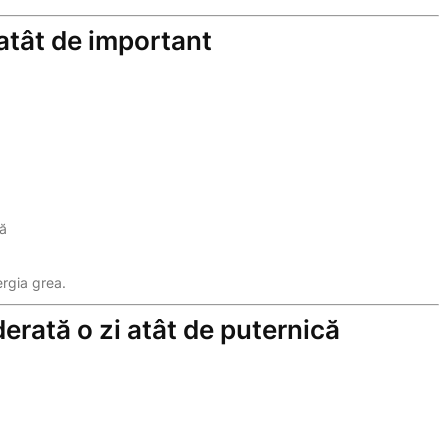
 atât de important
ră
ergia grea.
erată o zi atât de puternică