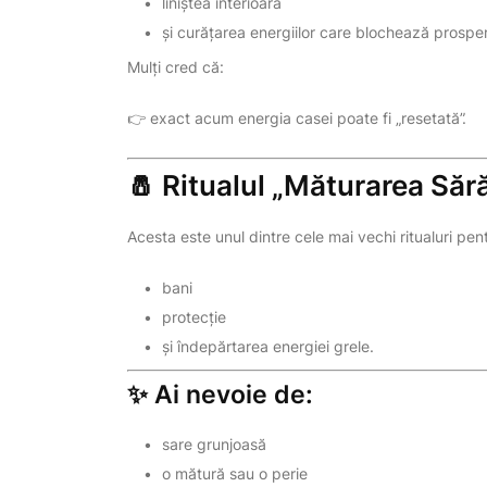
liniștea interioară
și curățarea energiilor care blochează prosper
Mulți cred că:
👉 exact acum energia casei poate fi „resetată”.
🧂 Ritualul „Măturarea Sără
Acesta este unul dintre cele mai vechi ritualuri pen
bani
protecție
și îndepărtarea energiei grele.
✨ Ai nevoie de:
sare grunjoasă
o mătură sau o perie