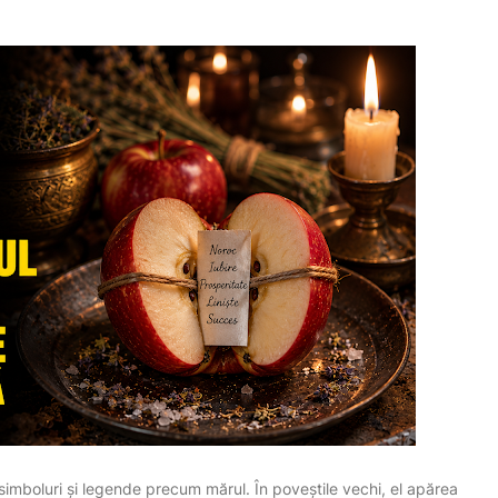
simboluri și legende precum mărul. În poveștile vechi, el apărea