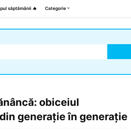
pul săptămânii 🔥
Categorie
ănâncă: obiceiul
din generație în generație