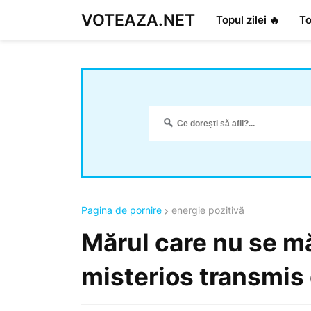
VOTEAZA.NET
Topul zilei 🔥
To
Pagina de pornire
energie pozitivă
Mărul care nu se m
misterios transmis 