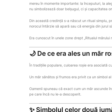
mereu în momente importante: la începuturi, la aleg
nu simbolizează doar belșugul, ci și capacitatea o
Din această credință s-a născut un ritual simplu, p
norocul întârzie să apară sau că energia din jurul 
Era cunoscut în unele zone drept „Ritualul mărului r
🌙 De ce era ales un măr r
În tradițiile populare, culoarea roșie era asociată c
Un măr sănătos și frumos era privit ca un simbol al 
Oamenii spuneau că exact cum un măr ascunde în inte
pe care încă nu le-a descoperit.
✨ Simbolul celor două jum