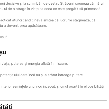
eri decisive și la schimbări de destin. Străbunii spuneau că mărul
mului de a atrage în viața sa ceea ce este pregătit să primească.
racticat atunci când cineva simțea că lucrurile stagnează, că
său a devenit prea apăsătoare.
oșu”.
oșu
u viața, puterea și energia aflată în mișcare.
potențialului care încă nu și-a arătat întreaga putere.
rior semințele unui nou început, și omul poartă în el posibilități
ătăți