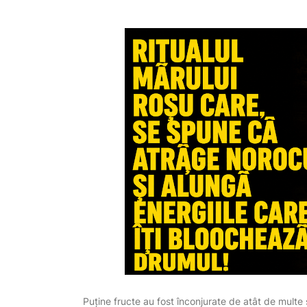
Puține fructe au fost înconjurate de atât de multe 