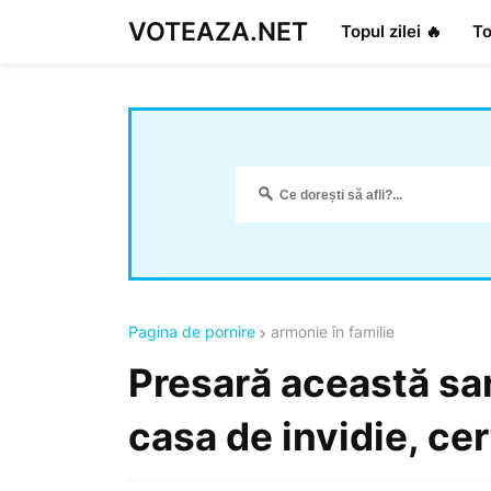
VOTEAZA.NET
Topul zilei 🔥
To
Pagina de pornire
armonie în familie
Presară această sar
casa de invidie, cer