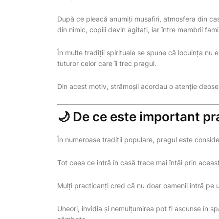
După ce pleacă anumiți musafiri, atmosfera din ca
din nimic, copiii devin agitați, iar între membrii fami
În multe tradiții spirituale se spune că locuința nu
tuturor celor care îi trec pragul.
Din acest motiv, strămoșii acordau o atenție deosebi
🌙 De ce este important pr
În numeroase tradiții populare, pragul este consider
Tot ceea ce intră în casă trece mai întâi prin aceas
Mulți practicanți cred că nu doar oamenii intră pe ușă,
Uneori, invidia și nemulțumirea pot fi ascunse în s