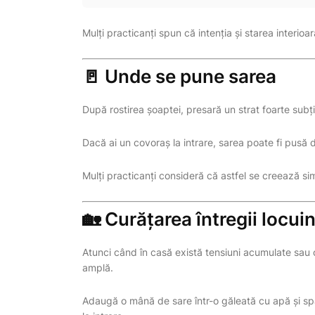
Mulți practicanți spun că intenția și starea interio
🚪 Unde se pune sarea
După rostirea șoaptei, presară un strat foarte subț
Dacă ai un covoraș la intrare, sarea poate fi pusă 
Mulți practicanți consideră că astfel se creează sim
🏡 Curățarea întregii locui
Atunci când în casă există tensiuni acumulate sau 
amplă.
Adaugă o mână de sare într-o găleată cu apă și sp