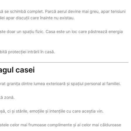
să se schimbă complet. Parcă aerul devine mai greu, apar tensiuni
liei apar discuții care înainte nu existau.
 este doar un spațiu fizic. Casa este un loc care păstrează energia
tă protecției intrării în casă.
agul casei
at granița dintre lumea exterioară și spațiul personal al familiei.
tă zonă.
 ci și stările, emoțiile și intențiile cu care aceștia vin.
patele celor mai frumoase complimente și al celor mai călduroase