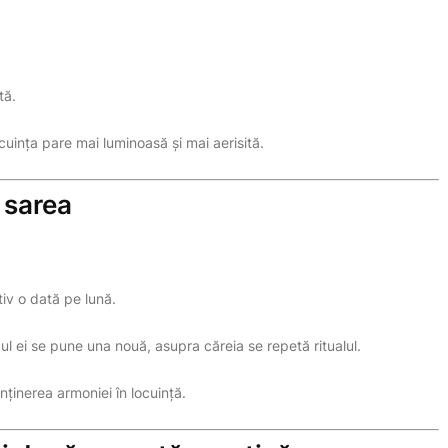
tă.
uința pare mai luminoasă și mai aerisită.
 sarea
iv o dată pe lună.
cul ei se pune una nouă, asupra căreia se repetă ritualul.
nținerea armoniei în locuință.