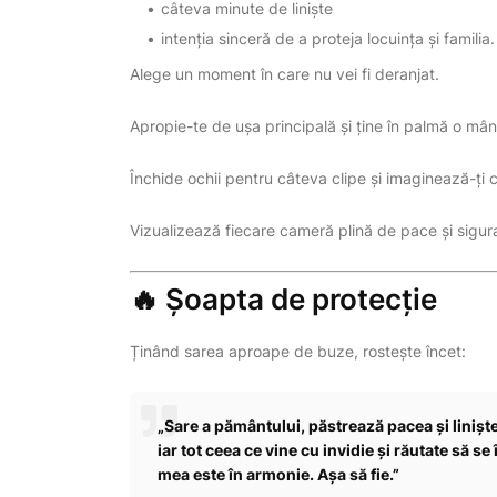
câteva minute de liniște
intenția sinceră de a proteja locuința și familia.
Alege un moment în care nu vei fi deranjat.
Apropie-te de ușa principală și ține în palmă o mâ
Închide ochii pentru câteva clipe și imaginează-ți c
Vizualizează fiecare cameră plină de pace și sigur
🔥 Șoapta de protecție
Ținând sarea aproape de buze, rostește încet:
„Sare a pământului, păstrează pacea și linișt
iar tot ceea ce vine cu invidie și răutate să s
mea este în armonie. Așa să fie.”