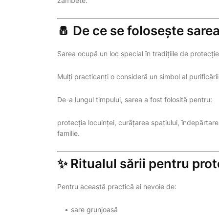
zâmbete.
🧂 De ce se folosește sare
Sarea ocupă un loc special în tradițiile de protecție
Mulți practicanți o consideră un simbol al purificării 
De-a lungul timpului, sarea a fost folosită pentru:
protecția locuinței, curățarea spațiului, îndepărtar
familie.
✨ Ritualul sării pentru prot
Pentru această practică ai nevoie de:
sare grunjoasă