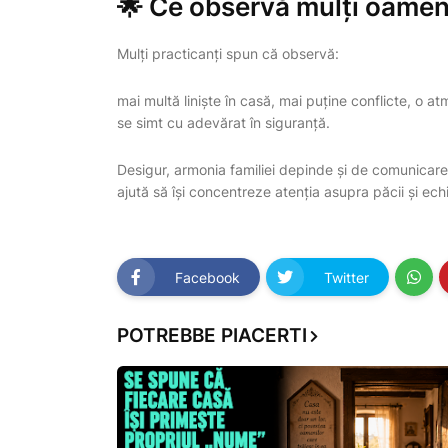
🌟 Ce observă mulți oamen
Mulți practicanți spun că observă:
mai multă liniște în casă, mai puține conflicte, o a
se simt cu adevărat în siguranță.
Desigur, armonia familiei depinde și de comunicare, r
ajută să își concentreze atenția asupra păcii și echil
Facebook
Twitter
POTREBBE PIACERTI