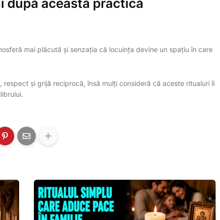
i după această practică
tmosferă mai plăcută și senzația că locuința devine un spațiu în care
espect și grijă reciprocă, însă mulți consideră că aceste ritualuri îi
ibrului.