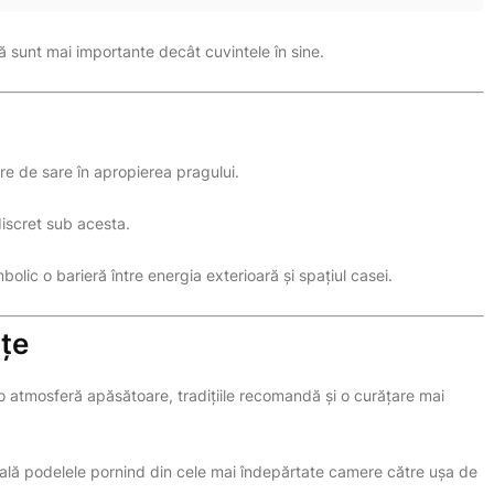
ară sunt mai importante decât cuvintele în sine.
ire de sare în apropierea pragului.
discret sub acesta.
bolic o barieră între energia exterioară și spațiul casei.
nțe
o atmosferă apăsătoare, tradițiile recomandă și o curățare mai
ală podelele pornind din cele mai îndepărtate camere către ușa de