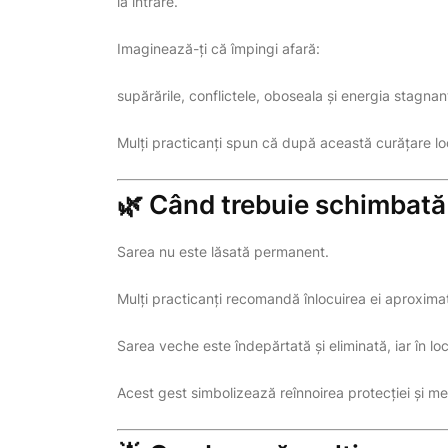
la intrare.
Imaginează-ți că împingi afară:
supărările, conflictele, oboseala și energia stagnan
Mulți practicanți spun că după această curățare loc
🌿 Când trebuie schimbată
Sarea nu este lăsată permanent.
Mulți practicanți recomandă înlocuirea ei aproximat
Sarea veche este îndepărtată și eliminată, iar în lo
Acest gest simbolizează reînnoirea protecției și me