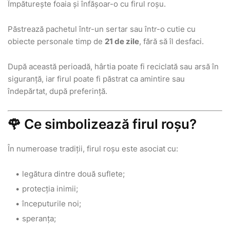
Împăturește foaia și înfășoar-o cu firul roșu.
Păstrează pachetul într-un sertar sau într-o cutie cu
obiecte personale timp de
21 de zile
, fără să îl desfaci.
După această perioadă, hârtia poate fi reciclată sau arsă în
siguranță, iar firul poate fi păstrat ca amintire sau
îndepărtat, după preferință.
🌹 Ce simbolizează firul roșu?
În numeroase tradiții, firul roșu este asociat cu:
legătura dintre două suflete;
protecția inimii;
începuturile noi;
speranța;