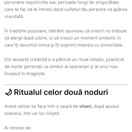
persoane nepotrivite sau perioade lungi de singurătate
care te fac să te întrebi dacă sufletul tău pereche va apărea
vreodată.
În tradițiile populare, bătrânii spuneau că uneori nu trebuie
să alergi după iubire, ci să creezi un moment simbolic în
care îți deschizi inima și îți exprimi intenția cu sinceritate.
Din această credință s-a păstrat un ritual simplu, practicat
de multe generații ca simbol al speranței și al unui nou
început în dragoste.
🌙 Ritualul celor două noduri
Acest obicei se face într-o seară de
vineri
, după apusul
soarelui, într-un loc liniștit.
Ai nevoie de: