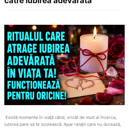
către iubirea adevărată
Există momente în viață când, oricât de mult ai încerca,
iubirea pare să te ocolească. Apar relații care nu durează,