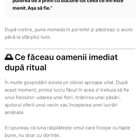
puterea de a primi cu bucurie tot ceea ce îmi este
menit. Așa să fie.”
După rostire, pune moneda în portofel și păstreaz-o acolo
până la sfârșitul lunii.
🌅 Ce făceau oamenii imediat
după ritual
În multe gospodării exista un obicei aproape uitat. După
acest moment, primul lucru făcut în acea zi trebuia să fie
unul folositor: udarea unei flori, hrănirea unei păsări,
ajutorul oferit unui vecin sau începerea unei lucrări
amânate.
Ei spuneau că luna răsplătește omul care începe cu fapte
bune, nu doar cu dorințe.