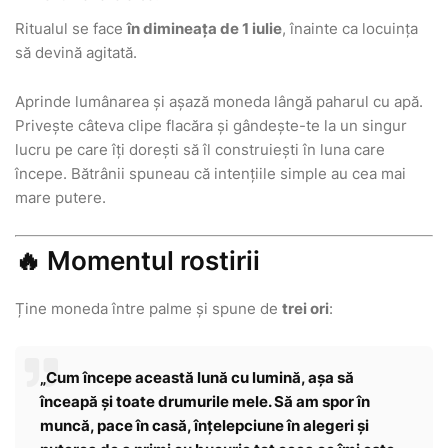
Ritualul se face
în dimineața de 1 iulie
, înainte ca locuința
să devină agitată.
Aprinde lumânarea și așază moneda lângă paharul cu apă.
Privește câteva clipe flacăra și gândește-te la un singur
lucru pe care îți dorești să îl construiești în luna care
începe. Bătrânii spuneau că intențiile simple au cea mai
mare putere.
🔥 Momentul rostirii
Ține moneda între palme și spune de
trei ori
:
„Cum începe această lună cu lumină, așa să
înceapă și toate drumurile mele. Să am spor în
muncă, pace în casă, înțelepciune în alegeri și