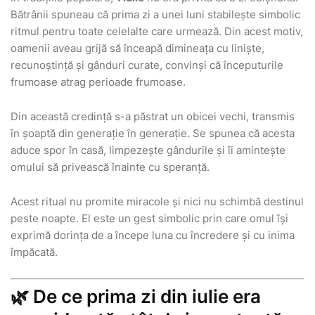
Bătrânii spuneau că prima zi a unei luni stabilește simbolic
ritmul pentru toate celelalte care urmează. Din acest motiv,
oamenii aveau grijă să înceapă dimineața cu liniște,
recunoștință și gânduri curate, convinși că începuturile
frumoase atrag perioade frumoase.
Din această credință s-a păstrat un obicei vechi, transmis
în șoaptă din generație în generație. Se spunea că acesta
aduce spor în casă, limpezește gândurile și îi amintește
omului să privească înainte cu speranță.
Acest ritual nu promite miracole și nici nu schimbă destinul
peste noapte. El este un gest simbolic prin care omul își
exprimă dorința de a începe luna cu încredere și cu inima
împăcată.
🌿 De ce prima zi din iulie era