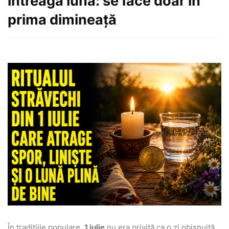
întreaga lună: se face doar în
prima dimineață
În tradițiile populare,
1 iulie
nu era privită ca o zi obișnuită.