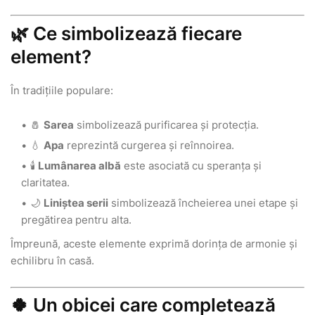
🌿 Ce simbolizează fiecare
element?
În tradițiile populare:
🧂
Sarea
simbolizează purificarea și protecția.
💧
Apa
reprezintă curgerea și reînnoirea.
🕯️
Lumânarea albă
este asociată cu speranța și
claritatea.
🌙
Liniștea serii
simbolizează încheierea unei etape și
pregătirea pentru alta.
Împreună, aceste elemente exprimă dorința de armonie și
echilibru în casă.
🍀 Un obicei care completează