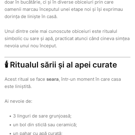
doar în bucătărie, ci și în diverse obiceiuri prin care
oamenii marcau începutul unei etape noi și își exprimau
dorința de liniște în casă.
Unul dintre cele mai cunoscute obiceiuri este ritualul
simbolic cu sare și apă, practicat atunci când cineva simțea
nevoia unui nou început.
🕯️ Ritualul sării și al apei curate
Acest ritual se face
seara
, într-un moment în care casa
este liniștită.
Ai nevoie de:
3 linguri de sare grunjoasă;
un bol din sticlă sau ceramică;
un pahar cu apă curată;