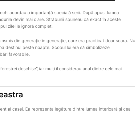
 vechi acordau o importanță specială serii. După apus, lumea
ândurile devin mai clare. Străbunii spuneau că exact în aceste
ul zilei le ignoră complet.
ransmis din generație în generație, care era practicat doar seara. Nu
ba destinul peste noapte. Scopul lui era să simbolizeze
bări favorabile.
erestrei deschise”, iar mulți îl considerau unul dintre cele mai
eastra
ment al casei. Ea reprezenta legătura dintre lumea interioară și cea