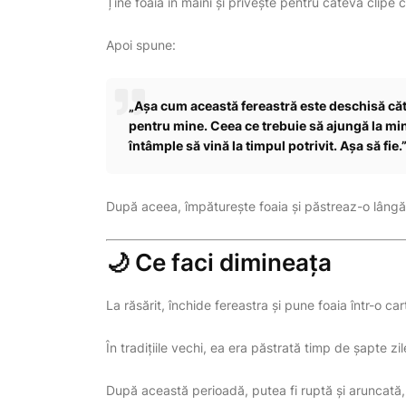
Ține foaia în mâini și privește pentru câteva clipe c
Apoi spune:
„Așa cum această fereastră este deschisă cătr
pentru mine. Ceea ce trebuie să ajungă la min
întâmple să vină la timpul potrivit. Așa să fie.
După aceea, împăturește foaia și păstreaz-o lângă
🌙 Ce faci dimineața
La răsărit, închide fereastra și pune foaia într-o car
În tradițiile vechi, ea era păstrată timp de șapte zil
După această perioadă, putea fi ruptă și aruncată, 