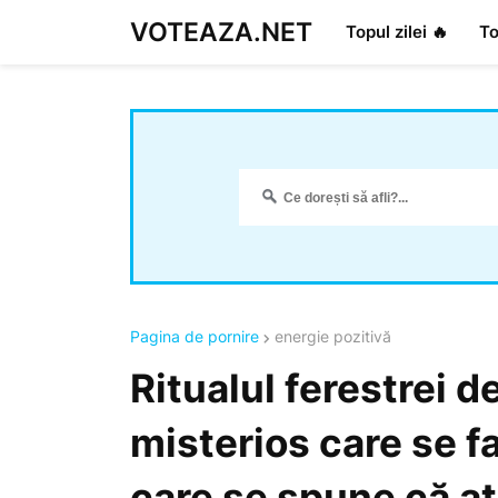
VOTEAZA.NET
Topul zilei 🔥
To
Pagina de pornire
energie pozitivă
Ritualul ferestrei d
misterios care se f
care se spune că a