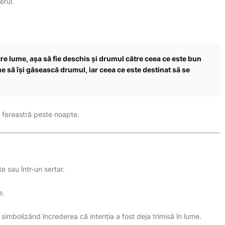
erul.
e lume, așa să fie deschis și drumul către ceea ce este bun
e să își găsească drumul, iar ceea ce este destinat să se
”
 fereastră peste noapte.
te sau într-un sertar.
e.
simbolizând încrederea că intenția a fost deja trimisă în lume.