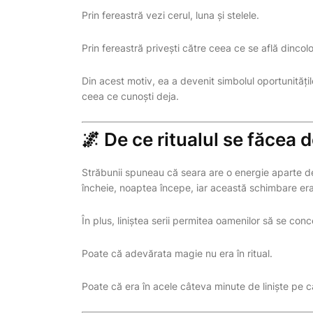
Prin fereastră vezi cerul, luna și stelele.
Prin fereastră privești către ceea ce se află dincolo
Din acest motiv, ea a devenit simbolul oportunități
ceea ce cunoști deja.
🌌 De ce ritualul se făcea 
Străbunii spuneau că seara are o energie aparte de
încheie, noaptea începe, iar această schimbare era 
În plus, liniștea serii permitea oamenilor să se con
Poate că adevărata magie nu era în ritual.
Poate că era în acele câteva minute de liniște pe ca