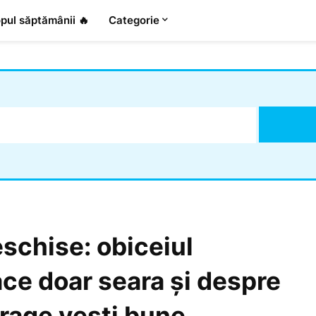
pul săptămânii 🔥
Categorie
eschise: obiceiul
ace doar seara și despre
trage vești bune