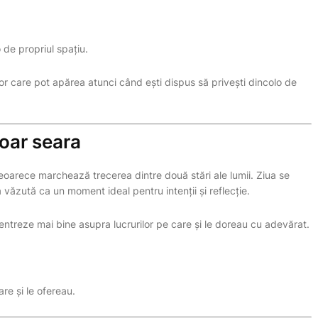
 de propriul spațiu.
lor care pot apărea atunci când ești dispus să privești dincolo de
doar seara
oarece marchează trecerea dintre două stări ale lumii. Ziua se
văzută ca un moment ideal pentru intenții și reflecție.
centreze mai bine asupra lucrurilor pe care și le doreau cu adevărat.
re și le ofereau.