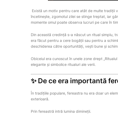
Există un motiv pentru care atât de multe tradiții
încetinește, zgomotul zilei se stinge treptat, iar g
momente omul poate observa lucruri pe care în timp
Din această credință s-a născut un ritual simplu, t
era făcut pentru a cere bogății sau pentru a schim
deschiderea către oportunități, vești bune și schim
Obiceiul era cunoscut în unele zone drept „Ritualul f
elegante și simbolice ritualuri ale verii.
✨ De ce era importantă fer
În tradițiile populare, fereastra nu era doar un ele
exterioară.
Prin fereastră intră lumina dimineții.